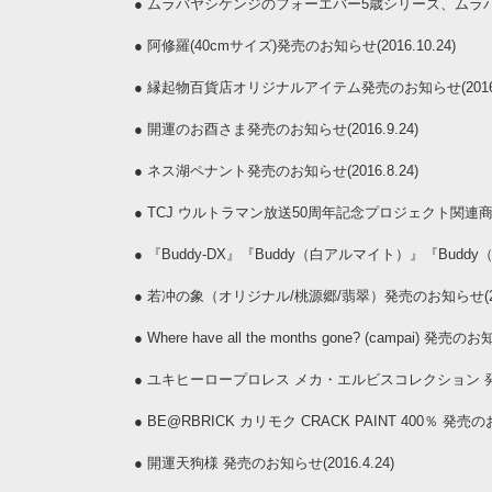
●
ムラバヤシケンジのフォーエバー5歳シリーズ、ムラバヤシ
●
阿修羅(40cmサイズ)発売のお知らせ(2016.10.24)
●
縁起物百貨店オリジナルアイテム発売のお知らせ(2016.9
●
開運のお酉さま発売のお知らせ(2016.9.24)
●
ネス湖ペナント発売のお知らせ(2016.8.24)
●
TCJ ウルトラマン放送50周年記念プロジェクト関連商品発
●
『Buddy-DX』『Buddy（白アルマイト）』『Buddy
●
若冲の象（オリジナル/桃源郷/翡翠）発売のお知らせ(2016
●
Where have all the months gone? (campai) 発売のお
●
ユキヒーロープロレス メカ・エルビスコレクション 発売のお
●
BE@RBRICK カリモク CRACK PAINT 400％ 発売のお
●
開運天狗様 発売のお知らせ(2016.4.24)