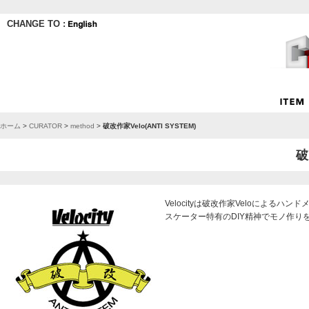
CHANGE TO :
ホーム
>
CURATOR
>
method
>
破改作家Velo(ANTI SYSTEM)
破
Velocityは破改作家Veloによるハ
スケーター特有のDIY精神でモノ作り