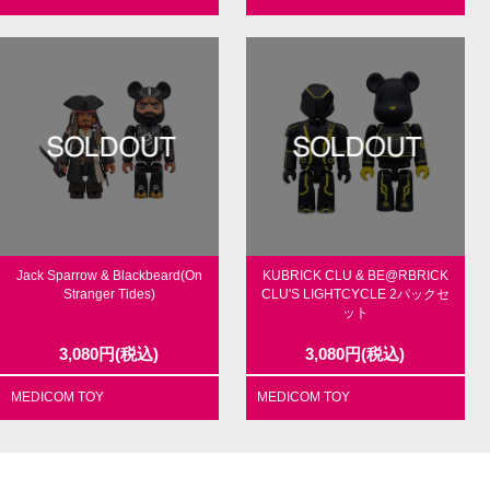
Jack Sparrow & Blackbeard(On
KUBRICK CLU & BE@RBRICK
Stranger Tides)
CLU'S LIGHTCYCLE 2パックセ
ット
3,080
円
(税込)
3,080
円
(税込)
MEDICOM TOY
MEDICOM TOY