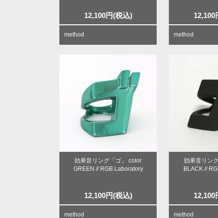
12,100
円
(税込)
12,100
method
method
効果音リング「ゴ」 color
効果音リング「
GREEN // RGB Laboratory
BLACK // RG
12,100
円
(税込)
12,100
method
method