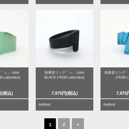
ッ」 color
効果音リング「ッ」 color
効果音リング「ッ」
B Laboratory
BLACK // RGB Laboratory
// RGB L
円
(税込)
7,975
円
(税込)
7,975
method
method
1
2
>