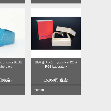
 color BLUE
効果音リング「ッ」silver925 //
aboratory
RGB Laboratory
円
(税込)
15,950
円
(税込)
method