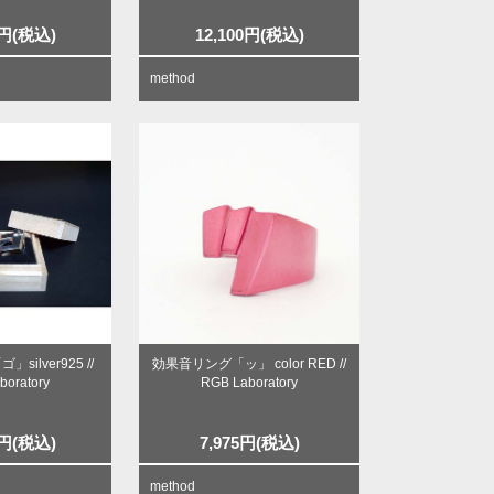
円
(税込)
12,100
円
(税込)
method
ilver925 //
効果音リング「ッ」 color RED //
boratory
RGB Laboratory
円
(税込)
7,975
円
(税込)
method