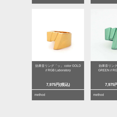
効果音リング「ッ」 color GOLD
効果音リング「
// RGB Laboratory
GREEN // RG
7,975
円
(税込)
7,975
method
method