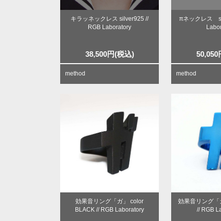
キラッネックレス silver925 //
πネックレス silv
RGB Laboratory
Labor
38,500
円
(税込)
50,050
method
method
効果音リング「ガ」 color
効果音リング「ガ」 
BLACK // RGB Laboratory
// RGB L