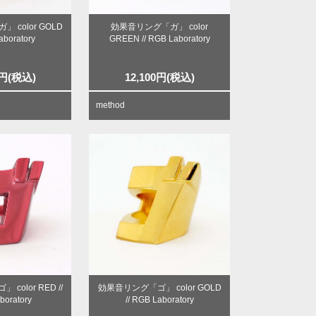
 color GOLD
効果音リング「ガ」 color
aboratory
GREEN // RGB Laboratory
円
(税込)
12,100
円
(税込)
method
color RED //
効果音リング「ゴ」 color GOLD
boratory
// RGB Laboratory