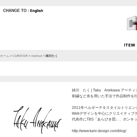
CHANGE TO :
ホーム
>
CURATOR
>
method
>
姉川たく
姉川 たく | Taku Anekawa ア
刺繍など糸を用いた手法で作品制作を
2011年ベルギーテキスタイルトリエ
Webデザインを中心にクリエイティブ
代表作にTBS「あらびき団」、ポンキ
http://www.kani-design.com/blog/