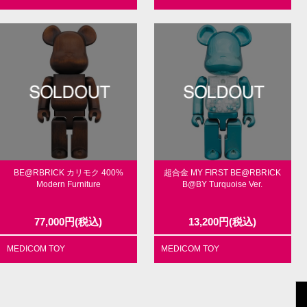
BE@RBRICK カリモク 400%
超合金 MY FIRST BE@RBRICK
Modern Furniture
B@BY Turquoise Ver.
77,000
円
(税込)
13,200
円
(税込)
MEDICOM TOY
MEDICOM TOY