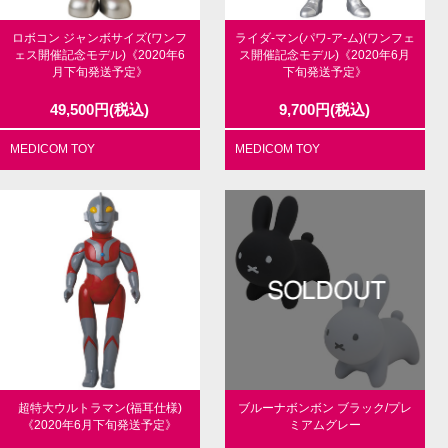
ロボコン ジャンボサイズ(ワンフ
ライダ-マン(パワ-ア-ム)(ワンフェ
ェス開催記念モデル)《2020年6
ス開催記念モデル)《2020年6月
月下旬発送予定》
下旬発送予定》
49,500
円
(税込)
9,700
円
(税込)
MEDICOM TOY
MEDICOM TOY
超特大ウルトラマン(福耳仕様)
ブルーナボンボン ブラック/プレ
《2020年6月下旬発送予定》
ミアムグレー