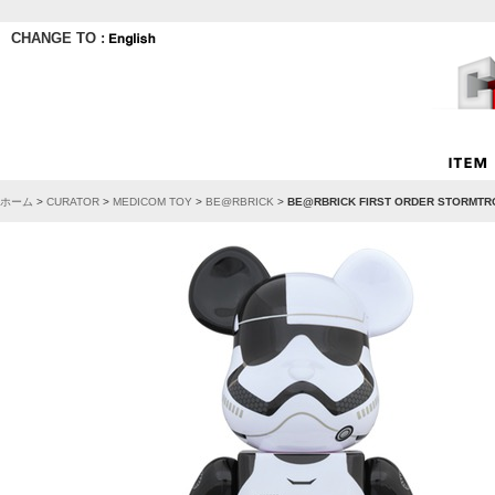
CHANGE TO :
ホーム
>
CURATOR
>
MEDICOM TOY
>
BE@RBRICK
>
BE@RBRICK FIRST ORDER STORMTR