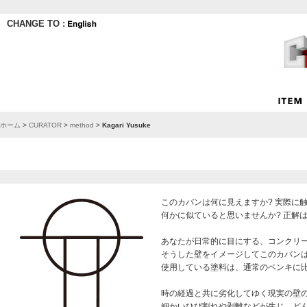
CHANGE TO :
ホーム
>
CURATOR
>
method
>
Kagari Yusuke
このカバンは何に見えますか? 実際に
何かに似ていると思いませんか? 正解
あなたが日常的に目にする、コンクリ
そうした壁をイメージしてこのカバン
使用している塗料は、通常のペンキに
時の経過と共に劣化してゆく現実の壁
細かいひび割れや剥離などが生じ、ど