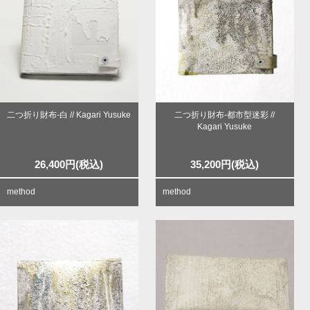
二つ折り財布-白 // Kagari Yusuke
二つ折り財布-都市型迷彩 //
Kagari Yusuke
26,400
円
(税込)
35,200
円
(税込)
method
method