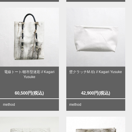
電線トート/都市型迷彩 // Kagari
壁クラッチM /白 // Kagari Yusuke
Yusuke
60,500
円
(税込)
42,900
円
(税込)
method
method