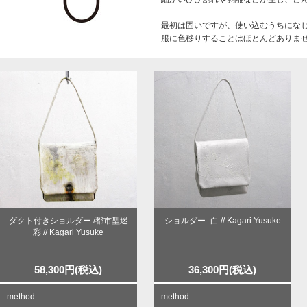
最初は固いですが、使い込むうちにな
服に色移りすることはほとんどありませ
ダクト付きショルダー /都市型迷
ショルダー -白 // Kagari Yusuke
彩 // Kagari Yusuke
58,300
円
(税込)
36,300
円
(税込)
method
method