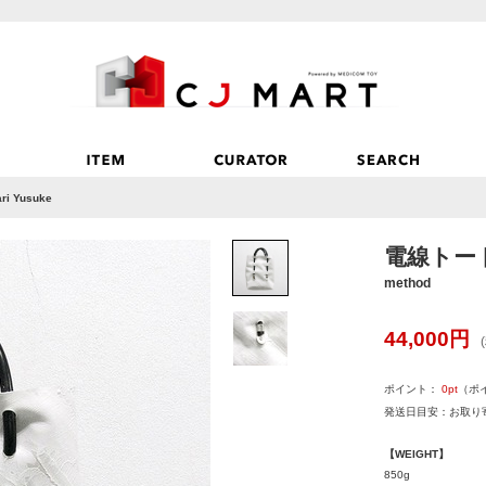
i Yusuke
電線トート/白
method
44,000
円
ポイント：
0
pt
（ポ
発送日目安：お取り寄
【WEIGHT】
850g