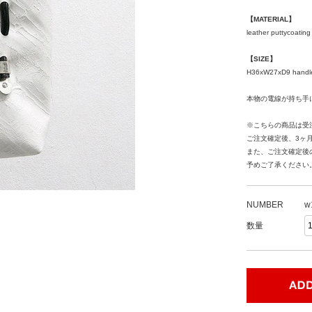
【MATERIAL】
leather puttycoating
【SIZE】
H36xW27xD9 handl
本物の電線が持ち手
※こちらの商品は受
ご注文確定後、3ヶ
また、ご注文確定後
予めご了承ください
NUMBER
w
数量