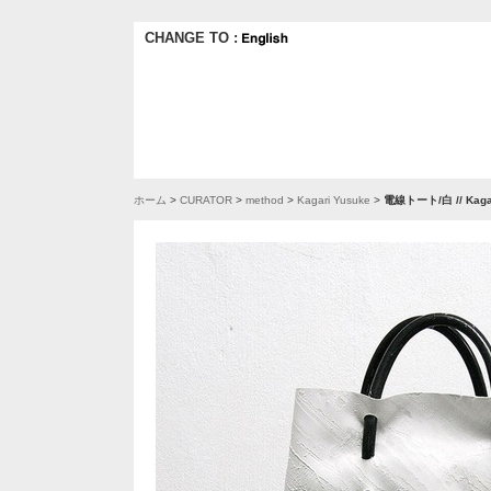
CHANGE TO :
ホーム
>
CURATOR
>
method
>
Kagari Yusuke
>
電線トート/白 // Kagar