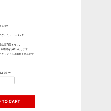
e 23cm
になったトートバッグ
注生産商品となり、
月お時間を頂戴いたします。
のキャンセルは承れませんので、
。
13-07-wh