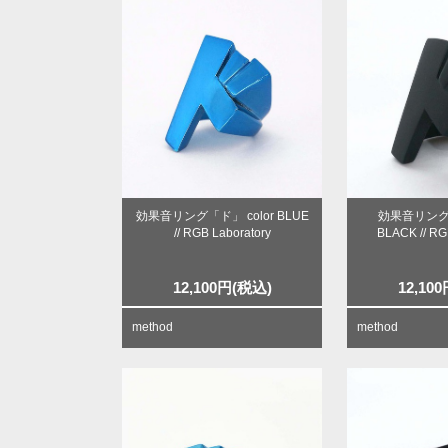
効果音リング「ド」 color BLUE
効果音リング「
// RGB Laboratory
BLACK // RG
12,100
円
(税込)
12,100
method
method