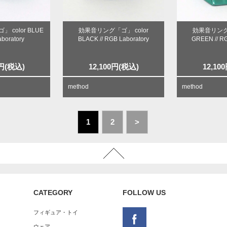
color BLUE
効果音リング「ゴ」 color
効果音リング「
aboratory
BLACK // RGB Laboratory
GREEN // RG
円
(税込)
12,100
円
(税込)
12,100
method
method
1
2
>
CATEGORY
FOLLOW US
フィギュア・トイ
ウェア