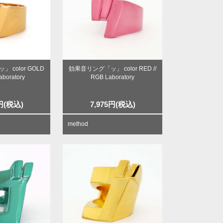
 color GOLD
効果音リング「ッ」 color RED //
aboratory
RGB Laboratory
円
(税込)
7,975
円
(税込)
method