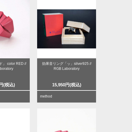
color RED //
効果音リング「ッ」silver925 //
boratory
RGB Laboratory
円
(税込)
15,950
円
(税込)
method