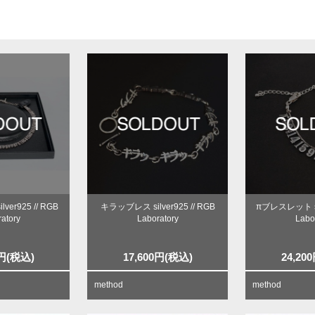
er925 // RGB
キラッブレス silver925 // RGB
πブレスレット sil
atory
Laboratory
Labo
円
(税込)
17,600
円
(税込)
24,200
method
method