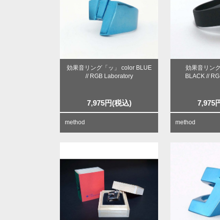
効果音リング「ッ」 color BLUE
効果音リング「
// RGB Laboratory
BLACK // RG
7,975
円
(税込)
7,975
method
method