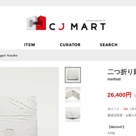
ari Yusuke
二つ折り財布-
method
26,400
円
ポイント：
0
pt
（ポ
発送日目安：お取り寄
【WEIGHT】
110g