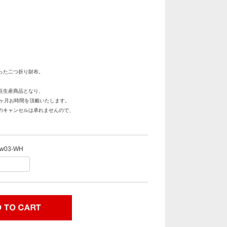
った二つ折り財布。
注生産商品となり、
3ヶ月お時間を頂戴いたします。
のキャンセルは承れませんので、
。
w03-WH