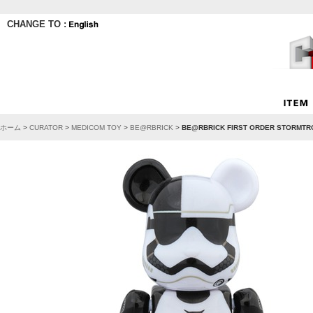
CHANGE TO :
ホーム
>
CURATOR
>
MEDICOM TOY
>
BE@RBRICK
>
BE@RBRICK FIRST ORDER STORMTR