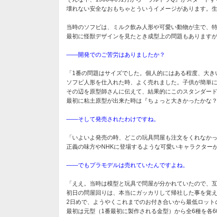
壊れない安全なおもちゃとういうイメージがあります。
当時のソフビは、ミルク飲み人形や可愛い動物が主で、
最初に怪獣デザインを見たとき成型上の問題もあります
――開発でのご苦労はありましたか？
「1番の問題はサイズでした。個人的にはある程度、大き
ソフビ人形を仕入れた時、よく売れました。子供が簡単
その辺を原型師さんに伝えて、結果的にこのスタンダード
最初に粘土原型が出来た時は『ちょっと大きかったかな
――そして発売されたわけですね。
「いよいよ発売の時、どこの玩具問屋も注文をくれなかっ
正義の味方やNHKに登場するような可愛いキャラクター
――でもプラモデルは売れていたんですよね。
「ええ。当時は模型と玩具で問屋が分かれていたので、
初日の問屋回りは、本当にガッカリして帰社した事を覚
2日めで、ようやくこれまでのお付き合いから最低ロット
最初は元型（1番最初に製作される金型）から全6種を各