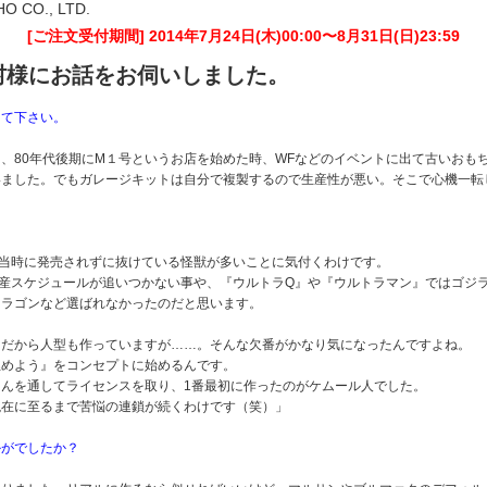
HO CO., LTD.
[ご注文受付期間] 2014年7月24日(木)00:00〜8月31日(日)23:59
村様にお話をお伺いしました。
えて下さい。
、80年代後期にM１号というお店を始めた時、WFなどのイベントに出て古いおも
いました。でもガレージキットは自分で複製するので生産性が悪い。そこで心機一転
。
当時に発売されずに抜けている怪獣が多いことに気付くわけです。
産スケジュールが追いつかない事や、『ウルトラQ』や『ウルトラマン』ではゴジ
、ラゴンなど選ばれなかったのだと思います。
ンだから人型も作っていますが……。そんな欠番がかなり気になったんですよね。
埋めよう』をコンセプトに始めるんです。
んを通してライセンスを取り、1番最初に作ったのがケムール人でした。
現在に至るまで苦悩の連鎖が続くわけです（笑）」
かがでしたか？