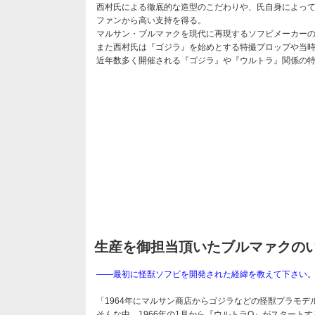
西村氏による徹底的な造型のこだわりや、氏自身によって
ファンから高い支持を得る。
マルサン・ブルマァクを現代に再現するソフビメーカー
また西村氏は『ゴジラ』を始めとする特撮プロップや当
近年数多く開催される『ゴジラ』や『ウルトラ』関係の
生産を御担当頂いたブルマァクの
――最初に怪獣ソフビを開発された経緯を教えて下さい
「1964年にマルサン商店からゴジラなどの怪獣プラモ
そんな中、1966年の1月から『ウルトラQ』がスター