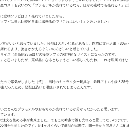
生産コストも安いので『プラモデルが売れているなら、ほかの素材でも売れる！』と
特に動物ソフビはよく売れていましたから。
がソフビは形も比較的自由に出来るので『これはいい！』と思いました」
い方がいいと思っていました。怪獣は大きい印象があるし、以前に文化人形（30㎝
に握れるより、抱きかかえるぐらいの方がいいと感じていました。
サイズ（全高約23㎝ほどの怪獣ソフビの標準的なサイズ）になったのです。
？』と思いましたが、完成品になるとちょうどいい感じでしたね。これは理屈ではな
たので寒気がしました（笑）。当時のキャラクター玩具は、鉄腕アトムや鉄人28号
が主だったため、怪獣は恐いと毛嫌いされてしまったんです」
互いにどんなプラモデルやおもちゃが売れているか分からなかったと思います。
えています。
の注文を集める事が出来ました。でもこの時点で誰も売れると思ってないわけです
600個を生産したのです。約1ヶ月ぐらいで商品が出来て、朝一番から問屋さんに配