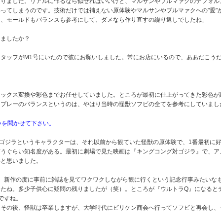
知りました。リアルに作るなら似せればいいけど、マルサンやブルマァクのデフォル
ってしまうのです。技術だけでは補えない原体験やマルサンやブルマァクへの"愛"
ら、モールドもバランスも参考にして、ダメなら作り直すの繰り返しでしたね」
りましたか？
タッフがM1号にいたので彼にお願いしました。常にお店にいるので、ああだこう
ワックス変換や彩色までお任せしていました。ところが最初に仕上がってきた彩色が
スプレーのバランスというのは、やはり当時の怪獣ソフビの全てを参考にしていまし
いを聞かせて下さい。
ゴジラというキャラクターは、それ以前から観ていた怪獣の原体験で、1番最初に
言うぐらい知名度がある。最初に劇場で見た映画は『キングコング対ゴジラ』で、ア
いと思いました。
、新作の度に事前に雑誌を見てワクワクしながら観に行くという記念行事みたいな
たね。多少子供心に疑問の残りましたが（笑）。ところが『ウルトラQ』になると
ですね。
その後、怪獣は卒業しますが、大学時代にビリケン商会へ行ってソフビと再会し、