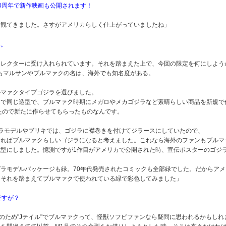
0周年で新作映画も公開されます！
で観てきました。さすがアメリカらしく仕上がっていましたね」
い。
コレクターに受け入れられています。それを踏まえた上で、今回の限定を何にしよう
もマルサンやブルマァクの名は、海外でも知名度がある。
ルマァクタイプゴジラを選びました。
まで同じ造型で、ブルマァク時期にメガロやメカゴジラなど素晴らしい商品を新規で
たので新たに作らせてもらったものなんです。
ラモデルやブリキでは、ゴジラに襟巻きを付けてジラースにしていたので、
とればブルマァクらしいゴジラになると考えました。これなら海外のファンもブルマ
型にしました。憶測ですが1作目がアメリカで公開された時、宣伝ポスターのゴジ
ラモデルパッケージも緑。70年代発売されたコミックも全部緑でした。だからア
。それを踏まえてブルマァクで使われている緑で彩色してみました」
ですが？
そのため"Jテイル"でブルマァクって、怪獣ソフビファンなら疑問に思われるかもし