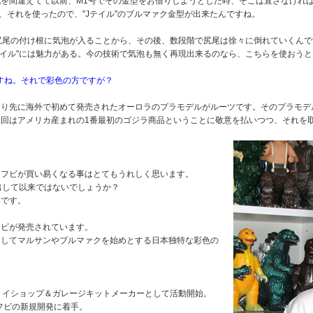
を間違えてて以前、M1号でその金型をお借りしようとした時、そこは直さなけれ
め、それを使ったので、"Jテイル"のブルマァク金型が出来たんですね。
に尻尾の付け根に気泡が入ることから、その後、数段階で尻尾は徐々に倒れていくんで
テイル"には魅力がある。今の技術で気泡も無く再現出来るのなら、こちらを使おう
ですね。それで彩色の方ですが？
より先に海外で初めて発売されたオーロラのプラモデルがルーツです。そのプラモデ
回はアメリカ産まれの1番最初のゴジラ商品ということに敬意を払いつつ、それを
ソフビが買い易くなる事はとてもうれしく思います。
輸出して以来ではないでしょうか？
いです。
フビが発売されています。
ンしてマルサンやブルマァクを始めとする日本独特な彩色の
トイショップ＆ガレージキットメーカーとして活動開始。
フビの新規開発に着手。