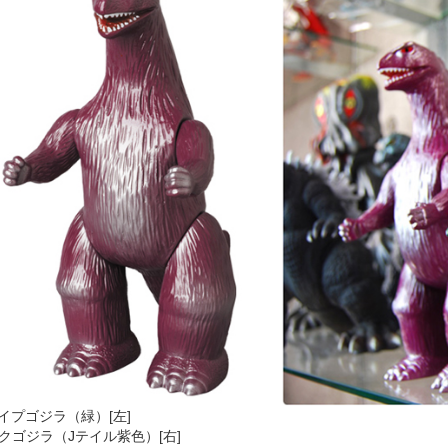
イプゴジラ（緑）[左]
クゴジラ（Jテイル紫色）[右]