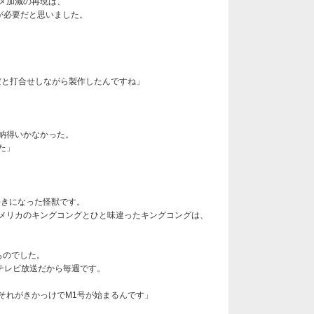
メ加減の再現は、
が必要だと思いました。
だと打合せしながら製作したんですね」
納得いかなかった。
た」
好きになった怪獣です。
メリカのキングコングとひと味違ったキングコングは、
ものでした。
テレビ放送だから毎週です。
それがきかっけでM1号が始まるんです」