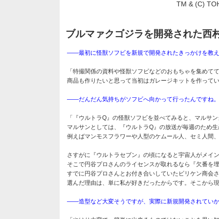
TM & (C) TO
ブルマァクゴジラを開発された西
――最初に怪獣ソフビを新規で開発されたきっかけを教
「特撮関係の資料や怪獣ソフビなどのおもちゃを集めてて
商品も作りたいと思って当初はガレージキットを作って
――だんだん気持ちがソフビへ向かって行ったんですね
「『ウルトラQ』の怪獣ソフビを並べてみると、マルサン
マルサンとしては、『ウルトラQ』の放送が毎週のため生
例えばマンモスフラワーや人型のケムール人、セミ人間
さすがに『ウルトラセブン』の頃になると宇宙人がメイ
そこで円谷プロさんのライセンスが取れるなら『欠番を
すでに円谷プロさんとお付き合いしていたビリケン商会さ
選んだ理由は、単に私が好きだったからです。そこから
――造型など大変そうですが、実際に新規開発されてい