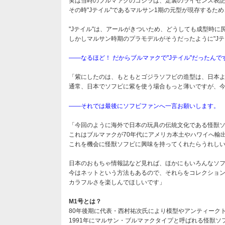
実は当時のブルマァクのゴジラは、足裏のライセンス表記
その時"Jテイル"であるマルサン1期の元型が現存するた
"Jテイル"は、アールがきついため、どうしても成型時
しかしマルサン時期のプラモデルがそうだったように"J
――なるほど！ だからブルマァクで"Jテイル"だったん
「紫にしたのは、もともとゴジラソフビの造型は、日本
通常、日本でソフビに紫を使う場合もっと薄いですが、今
――それでは最後にソフビファンへ一言お願いします。
「今回のように海外で日本の玩具の伝統文化である怪獣
これはブルマァクが70年代にアメリカ本土やハワイへ
これを機会に怪獣ソフビに興味を持ってくれたらうれし
日本のおもちゃ情報誌など見れば、ほかにもいろんなソ
今はネットという方法もあるので、それらをコレクショ
カラフルさを楽しんでほしいです」
M1号とは？
80年後期に代表・西村祐次氏により模型やアンティーク
1991年にマルサン・ブルマァクタイプと呼ばれる怪獣ソ