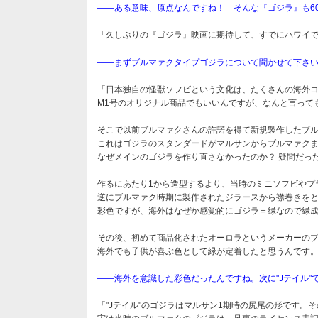
――ある意味、原点なんですね！ そんな『ゴジラ』も6
「久しぶりの『ゴジラ』映画に期待して、すでにハワイ
――まずブルマァクタイプゴジラについて聞かせて下さ
「日本独自の怪獣ソフビという文化は、たくさんの海外
M1号のオリジナル商品でもいいんですが、なんと言って
そこで以前ブルマァクさんの許諾を得て新規製作したブ
これはゴジラのスタンダードがマルサンからブルマァク
なぜメインのゴジラを作り直さなかったのか？ 疑問だっ
作るにあたり1から造型するより、当時のミニソフビやプ
逆にブルマァク時期に製作されたジラースから襟巻きを
彩色ですが、海外はなぜか感覚的にゴジラ＝緑なので緑成
その後、初めて商品化されたオーロラというメーカーのプ
海外でも子供が喜ぶ色として緑が定着したと思うんです
――海外を意識した彩色だったんですね。次に"Jテイル"
「"Jテイル"のゴジラはマルサン1期時の尻尾の形です。