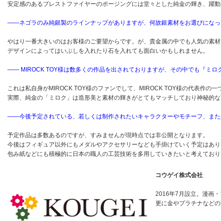
安定感のあるブレストファイヤーのポージングには堂々とした純金の輝き、躍動
――ネゴラのみ純銀製のラインナップがありますが、何故銀素材をお選びになっ
やはり一番大きいのはお客様のご要望からです。が、貴金属の中でも人気の素材
デザインによってはいぶしを入れたり石を入れても面白いかもしれません。
―― MIROCK TOY様は数多くの作品を出されておりますが、その中でも『
これは私自身がMIROCK TOY様のファンでして、MIROCK TOY様の代表
実際、純金の「ミロク」は造形美と素材の輝きがとてもマッチしており神秘的な
――今後予定されている、若しくは制作されたいキャラクターやモチーフ、また
予定作品は多数あるのですが、すみませんが現時点では非公開となります。
今後はフィギュア以外にもメダルやアクセサリーなども手掛けていく予定はあり
包み紙などにも積極的に日本の職人の工芸技術を多用していきたいと考えており
コウゲイ株式会社
2016年7月設立。漫
更に金やプラチナなどの