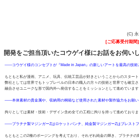
(C) 
[
ご応募
受付期間] 
開発をご担当頂いた
コウゲイ
様にお話をお伺い
――コウゲイ様のコンセプトが『Made in Japan』の新しいアートを最
もともと私が漫画、アニメ、玩具、伝統工芸品が好きということからのスタート
弊社としては世界でもトップレベルの日本の職人の方々の技術と世界でも確立さ
融合させユニークな形で国内外へ発信することをミッションとして進めています
――本体素材の貴金属や、収納用の桐箱など使用された素材や製作協力をお願い
拘りとしては素材・技術・デザイン含め全ての工程に拘りを持って進めておりま
――プラチナ製マジンガーZはロケットパンチ、純金製マジンガーZはブレスト
もともとこの2種のポージングを考えており、それぞれ純金の輝き、プラチナの