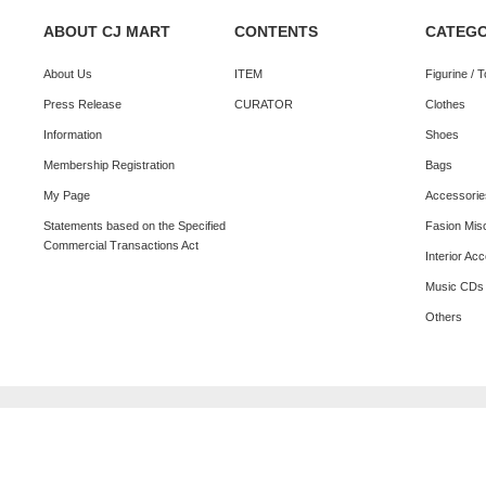
ABOUT CJ MART
CONTENTS
CATEG
About Us
ITEM
Figurine / 
Press Release
CURATOR
Clothes
Information
Shoes
Membership Registration
Bags
My Page
Accessorie
Statements based on the Specified
Fasion Mis
Commercial Transactions Act
Interior Ac
Music CDs
Others