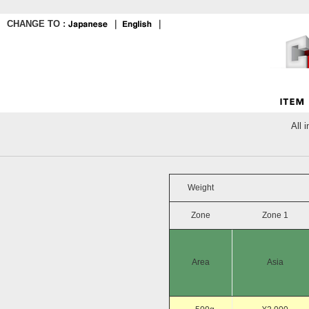
CHANGE TO :
｜
｜
All 
Weight
Zone
Zone 1
Area
Asia