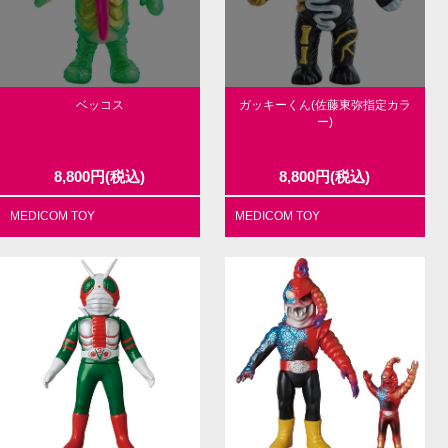
ベッコス
ガッキーくん(佐藤東弥指定カラ
ー)
8,800
円
(税込)
8,800
円
(税込)
MEDICOM TOY
MEDICOM TOY