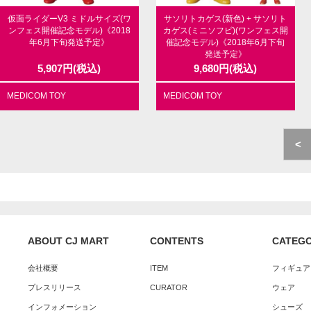
仮面ライダーV3 ミドルサイズ(ワ
サソリトカゲス(新色) + サソリト
ンフェス開催記念モデル)《2018
カゲス(ミニソフビ)(ワンフェス開
年6月下旬発送予定》
催記念モデル)《2018年6月下旬
発送予定》
5,907
円
(税込)
9,680
円
(税込)
MEDICOM TOY
MEDICOM TOY
<
ABOUT CJ MART
CONTENTS
CATEG
会社概要
ITEM
フィギュア
プレスリリース
CURATOR
ウェア
インフォメーション
シューズ