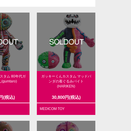
スタム 80年代ガ
ガッキーくんカスタム マッドパ
gumtaro)
ンダの着ぐるみバイト
(HARIKEN)
円
(税込)
30,800
円
(税込)
MEDICOM TOY