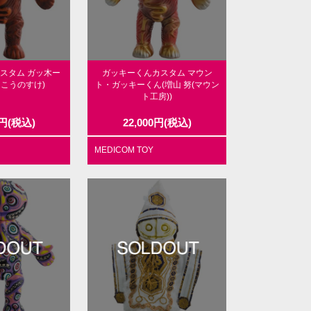
スタム ガッ木ー
ガッキーくんカスタム マウン
まこうのすけ)
ト・ガッキーくん(増山 努(マウン
ト工房))
円
(税込)
22,000
円
(税込)
MEDICOM TOY