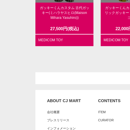
ガッキーくんカスタム 古代ガッ
ガッキーくんカ
キー(ミハラヤスヒロ(Maison
リックガッキー
Mihara Yasuhiro))
コ
27,500
円
(税込)
22,000
MEDICOM TOY
MEDICOM TOY
ABOUT CJ MART
CONTENTS
会社概要
ITEM
プレスリリース
CURATOR
インフォメーション