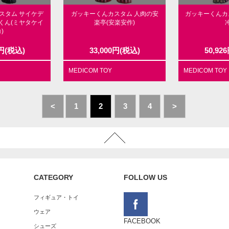
スタム サイケデ
ガッキーくんカスタム 人肉の安
ガッキーくんカ
くん(ミヤタケイ
楽亭(安楽安作)
冲
)
円
(税込)
33,000
円
(税込)
50,926
MEDICOM TOY
MEDICOM TOY
<
1
2
3
4
>
CATEGORY
FOLLOW US
フィギュア・トイ
ウェア
FACEBOOK
シューズ