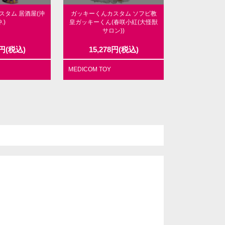
スタム 居酒屋(沖
ガッキーくんカスタム ソフビ教
.)
皇ガッキーくん(春咲小紅(大怪獣
サロン))
円
(税込)
15,278
円
(税込)
MEDICOM TOY