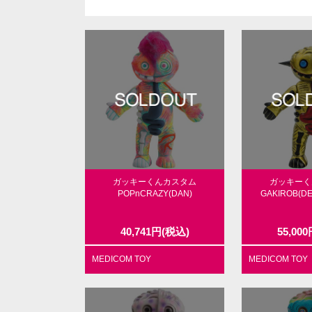
ガッキーくんカスタム
ガッキーく
POPnCRAZY(DAN)
GAKIROB(DE
40,741
円
(税込)
55,000
MEDICOM TOY
MEDICOM TOY