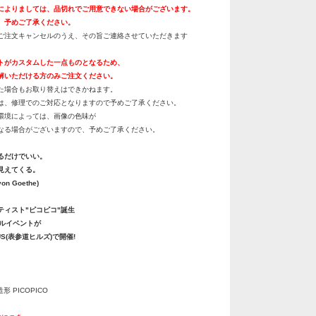
によりましては、品切れでご用意できない場合がございます。
、予めご了承ください。
ご注文キャンセルのうえ、その旨ご連絡させていただきます
トがカスタムした一点ものとなるため、
解いただける方のみご注文ください。
た場合もお取り替えはできかねます。
は、修理でのご対応となりますので予めご了承ください。
環境によっては、画像の色味が
なる場合がございますので、予めご了承ください。
るだけでいい。
見えてくる。
von Goethe)
ティスト"ピコピコ"誕生
ャルイベントが
LUS(表参道ヒルズ)で開催!
造形 PICOPICO