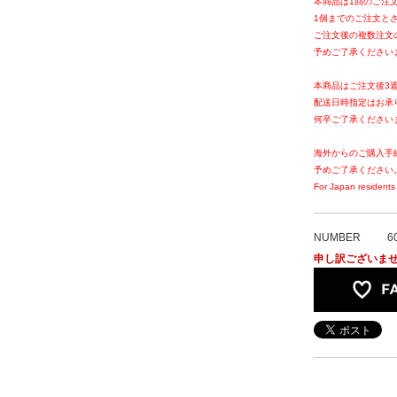
本商品は1回のご注
1個までのご注文と
ご注文後の複数注文
予めご了承ください
本商品はご注文後3
配送日時指定はお承
何卒ご了承ください
海外からのご購入手
予めご了承ください
For Japan residents 
NUMBER
6
申し訳ございま