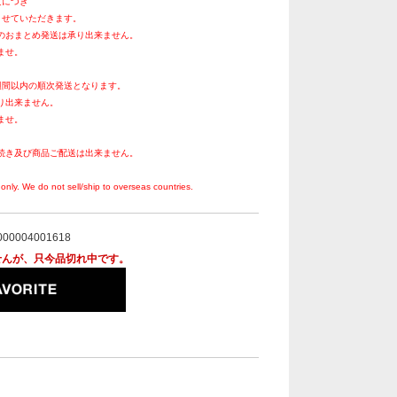
文につき
させていただきます。
のおまとめ発送は承り出来ません。
ませ。
週間以内の順次発送となります。
り出来ません。
ませ。
続き及び商品ご配送は出来ません。
。
only. We do not sell/ship to overseas countries.
000004001618
せんが、只今品切れ中です。