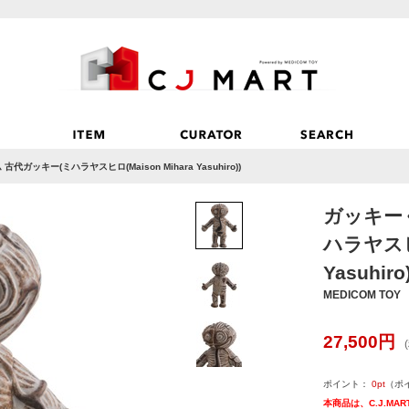
ガッキー(ミハラヤスヒロ(Maison Mihara Yasuhiro))
ガッキー
ハラヤスヒロ
Yasuhiro)
MEDICOM TOY
27,500
円
ポイント：
0
pt
（ポ
本商品は、C.J.M