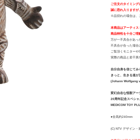
ご注文のタイミング
誠に恐れ入りますが
※品切れの場合は、
本商品はアーティス
商品特性を十分ご理
万が一不具合があっ
不具合が合った場合
ご覧頂くモニターや
実際の商品と若干異
自分自身を信じてみ
きっと、生きる道が
(Johann Wolfgang 
変幻自在な怪獣アー
20周年記念スペシ
MEDICOM TOY P
●全高約240mm
(C) NTV デザイン・