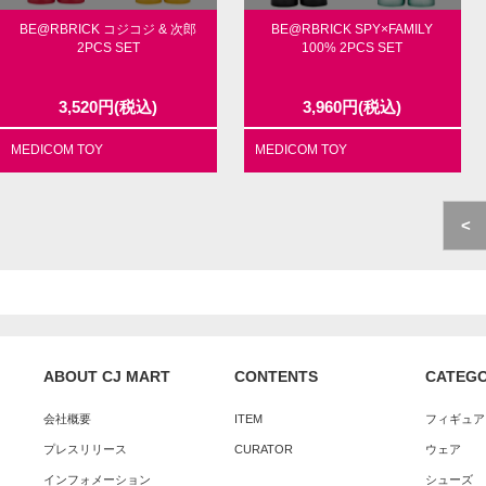
BE@RBRICK コジコジ & 次郎
BE@RBRICK SPY×FAMILY
2PCS SET
100% 2PCS SET
3,520
円
(税込)
3,960
円
(税込)
MEDICOM TOY
MEDICOM TOY
<
ABOUT CJ MART
CONTENTS
CATEG
会社概要
ITEM
フィギュア
プレスリリース
CURATOR
ウェア
インフォメーション
シューズ