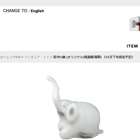
CHANGE TO :
ホーム
>
ITEM
>
フィギュア・トイ
>
若冲の象 (オリジナル/桃源郷/翡翠) 《10月下旬発送予定》