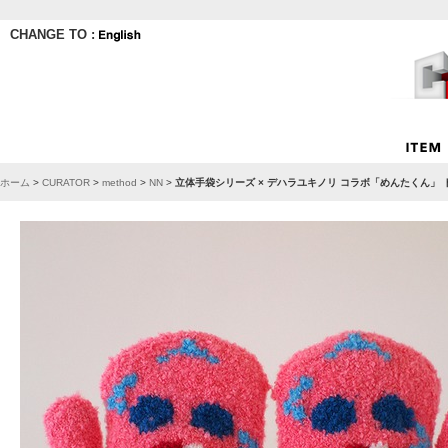
CHANGE TO :
ホーム
>
CURATOR
>
method
>
NN
>
立体手袋シリーズ × デハラユキノリ コラボ「めんたくん」 トド