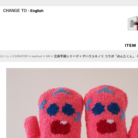
CHANGE TO :
ホーム
>
CURATOR
>
method
>
NN
>
立体手袋シリーズ × デハラユキノリ コラボ「めんたくん」 キッ