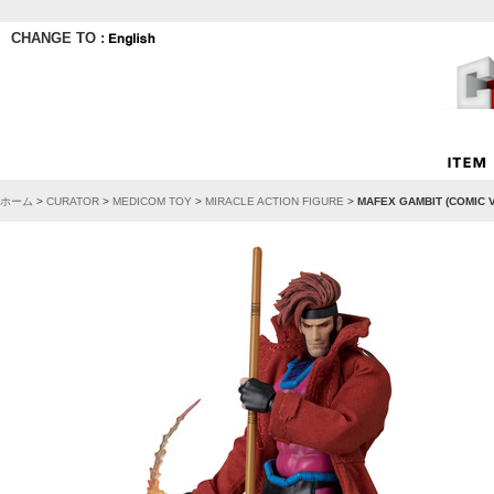
CHANGE TO :
ホーム
>
CURATOR
>
MEDICOM TOY
>
MIRACLE ACTION FIGURE
>
MAFEX GAMBIT (COMIC VA