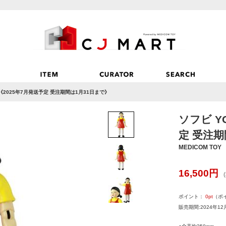
E《2025年7月発送予定 受注期間は1月31日まで》
ソフビ Y
定 受注期
MEDICOM TOY
16,500
円
ポイント：
0
pt
（ポ
販売期間:2024年12