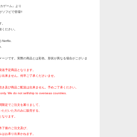
『イカゲーム』より
がソフビで登場!!
す。
赦ください。
Netflix.
n.
メージです。実際の商品とは彩色、形状が異なる場合がございま
月発送予定商品となります。
り出来ません。何卒ご了承くださいませ。
続き及び商品ご配送は出来ません。予めご了承ください。
only. We do not sell/ship to overseas countries.
間限定でご注文を募りまして、
いただいた方のみに販売する、
となります。
終了後のご注文及び、
ルはお承り出来かねます。