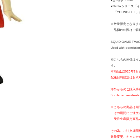
●全高約250mm
●Netflixシリーズ
「YOUNG-HEE」
※数量限定となりま
品切れの際はご容
SQUID GAME TM/(C) 
Used with permissio
※こちらの画像はイ
す。
本商品は2025年7
配送日時指定はお承
海外からのご購入手
For Japan residents 
※こちらの商品は期
その期間にご注文
受注生産限定商品
その為、ご注文期間
数量変更、キャンセ