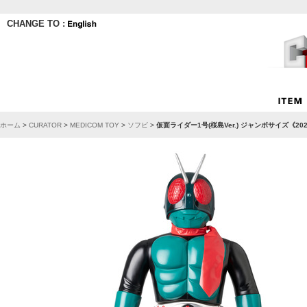
CHANGE TO :
ホーム
>
CURATOR
>
MEDICOM TOY
>
ソフビ
>
仮面ライダー1号(桜島Ver.) ジャンボサイズ《2