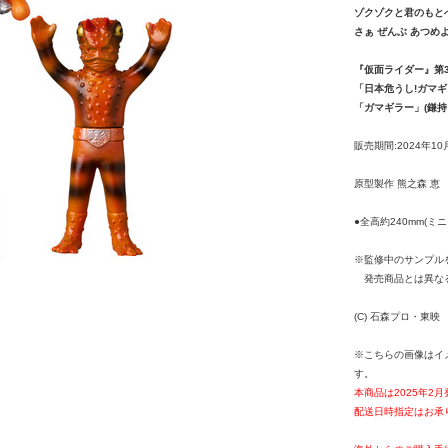
ゾクゾクと君のもとへ
さぁ ぜんぶ あつめよ
『仮面ライダー』第3
「日本危うし!ガマ
「ガマギラー」(鎌持ち
販売期間:2024年10
原型製作 熊之森 恵
●全高約240mm(ミニ
※監修中のサンプル
発売商品とは異な
(C) 石森プロ・東映
※こちらの画像はイ
す。
本商品は2025年2
配送日時指定はお承