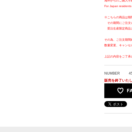
海外からのご購入手
For Japan residents 
※こちらの商品は期
その期間にご注文
受注生産限定商品
その為、ご注文期間
数量変更、キャンセ
上記の内容をご了承
NUMBER
4
販売を終了いた