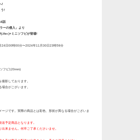
!
う!
4話
ギラーの侵入」より
Ver.)+ミニソフビが登場!
月24日00時00分〜2024年11月30日23時59分
ソフビ120mm)
を撮影しております。
る場合がございます。
メージです。実際の商品とは彩色、形状が異なる場合がございま
月発送予定商品となります。
り出来ません。何卒ご了承くださいませ。