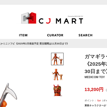
r.)+ミニソフビ《2025年2月発送予定 受注期間は11月30日まで》
ガマギラー
《2025
30日まで
MEDICOM TOY
13,200
円
ポイント：
0
pt
（ポ
東映キャラクターが