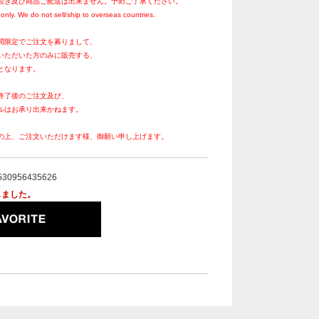
続き及び商品ご配送は出来ません。予めご了承ください。
only. We do not sell/ship to overseas countries.
間限定でご注文を募りまして、
いただいた方のみに販売する、
となります。
終了後のご注文及び、
ルはお承り出来かねます。
の上、ご注文いただけます様、御願い申し上げます。
530956435626
しました。