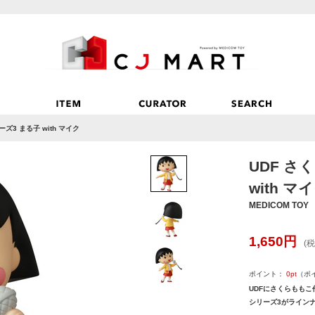
ズ3 まる子 with マイク
UDF さ
with マ
MEDICOM TOY
1,650
円
(税
ポイント：
0
pt
（ポ
UDFにさくらももこ
シリーズ3がラインナ