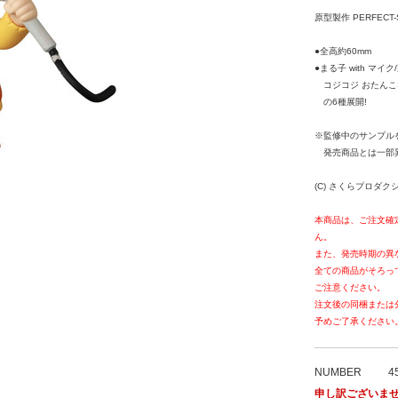
原型製作 PERFECT-
●全高約60mm
●まる子 with マイク
コジコジ おたんこな
の6種展開!
※監修中のサンプル
発売商品とは一部
(C) さくらプロダ
本商品は、ご注文確
ん。
また、発売時期の異
全ての商品がそろっ
ご注意ください。
注文後の同梱または
予めご了承ください
NUMBER
4
申し訳ございま