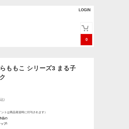
LOGIN
0
くらももこ シリーズ3 まる子
イク
込)
イントは商品発送時に付与されます）
作品の
ップ!