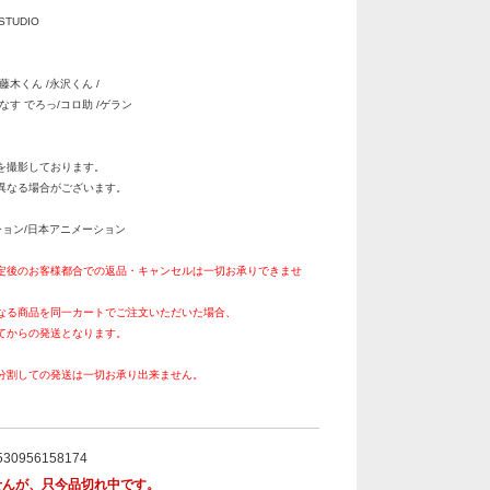
STUDIO
/藤木くん /永沢くん /
す でろっ/コロ助 /ゲラン
を撮影しております。
異なる場合がございます。
クション/日本アニメーション
定後のお客様都合での返品・キャンセルは一切お承りできませ
なる商品を同一カートでご注文いただいた場合、
てからの発送となります。
分割しての発送は一切お承り出来ません。
。
530956158174
せんが、只今品切れ中です。