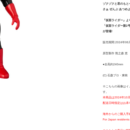
ゾクゾクと君のもとへ
さぁ ぜんぶ あつめよ
『仮面ライダー』よ
「仮面ライダー新2号(
が登場!
販売期間:2024年06
原型製作 熊之森 恵
●全高約240mm
(C) 石森プロ・東映
※こちらの画像はイ
す。
本商品は2024年1
配送日時指定はお承
海外からのご購入手
For Japan residents 