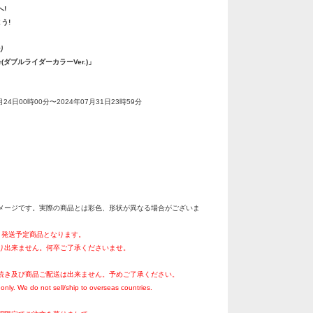
!
う!
り
ダブルライダーカラーVer.)」
月24日00時00分〜2024年07月31日23時59分
メージです。実際の商品とは彩色、形状が異なる場合がございま
0月発送予定商品となります。
り出来ません。何卒ご了承くださいませ。
続き及び商品ご配送は出来ません。予めご了承ください。
only. We do not sell/ship to overseas countries.