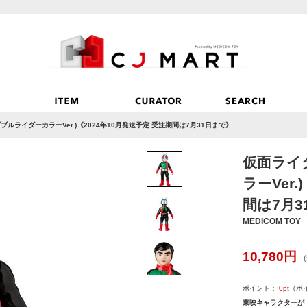
ブルライダーカラーVer.)《2024年10月発送予定 受注期間は7月31日まで》
仮面ライ
ラーVer.
間は7月3
MEDICOM TOY
10,780
円
ポイント：
0
pt
（ポ
東映キャラクターが