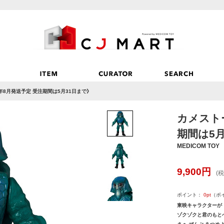
年8月発送予定 受注期間は5月31日まで》
カメストー
期間は5
MEDICOM TOY
9,900
円
(税
ポイント：
0
pt
（ポ
東映キャラクターが
ゾクゾクと君のもとへ