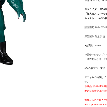
さぁ ぜんぶ あつめよ
仮面ライダー 第50
「怪人カメストーン
カメストーンが登場!
販売期間:2024年04
原型製作 熊之森 恵
●全高約240mm
※監修中のサンプル
発売商品とは一部
(C) 石森プロ・東映
※こちらの画像はイ
す。
本商品は2024年8
配送日時指定はお承
海外からのご購入手
For Japan residents 