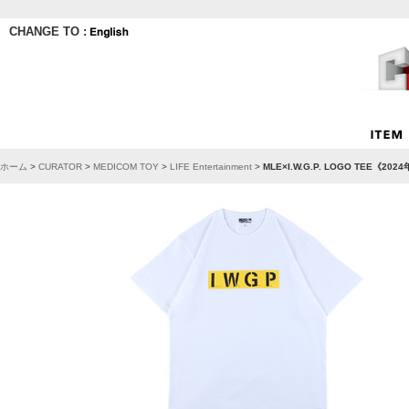
CHANGE TO :
ホーム
>
CURATOR
>
MEDICOM TOY
>
LIFE Entertainment
>
MLE×I.W.G.P. LOGO TEE