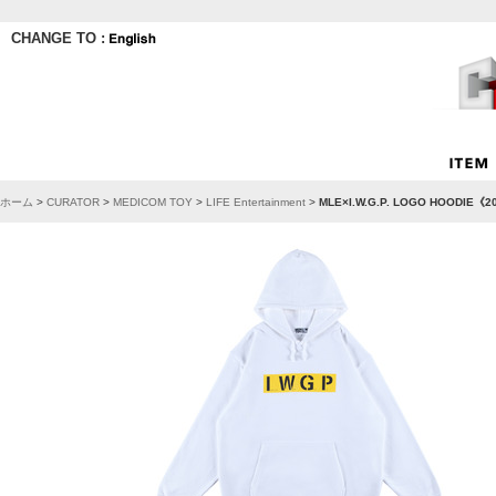
CHANGE TO :
ホーム
>
CURATOR
>
MEDICOM TOY
>
LIFE Entertainment
>
MLE×I.W.G.P. LOGO HOO