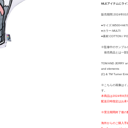
MLEアイテムにライ
販売期間:2024年03
●サイズ:W500×H470
●カラー:MULTI
●素材:COTTON / P
※監修中のサンプル
発売商品とは一部
TOM AND JERRY and 
and elements
(C) & TM Turner Ent
※こちらの画像はイ
す。
本商品は2024年8
配送日時指定はお承
※受注期間終了後の
海外からのご購入手