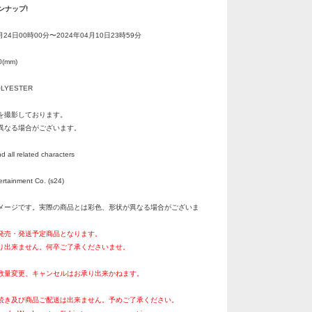
ンナップ!
月24日00時00分〜2024年04月10日23時59分
(mm)
OLYESTER
を撮影しております。
異なる場合がございます。
all related characters
ertainment Co. (s24)
メージです。実際の商品とは彩色、形状が異なる場合がございま
月発売・発送予定商品となります。
り出来ません。何卒ご了承くださいませ。
数量変更、キャンセルはお承り出来かねます。
続き及び商品ご配送は出来ません。予めご了承ください。