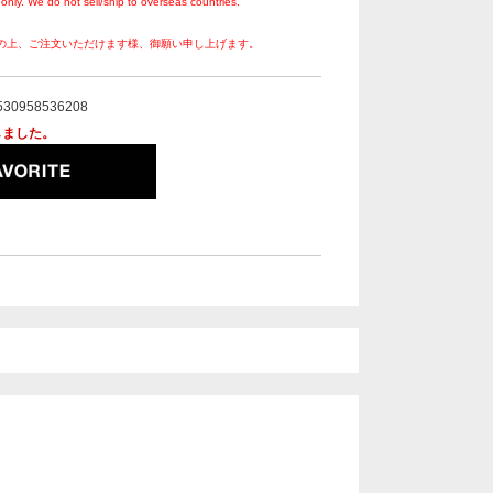
only. We do not sell/ship to overseas countries.
の上、ご注文いただけます様、御願い申し上げます。
530958536208
しました。