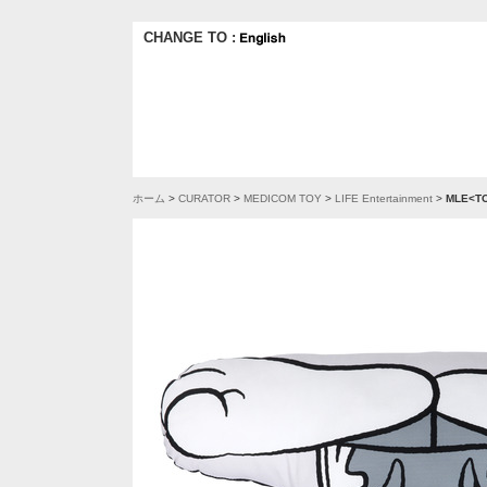
CHANGE TO :
ホーム
>
CURATOR
>
MEDICOM TOY
>
LIFE Entertainment
>
MLE<T