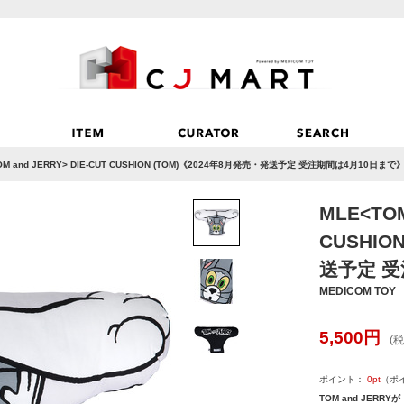
OM and JERRY> DIE-CUT CUSHION (TOM)《2024年8月発売・発送予定 受注期間は4月10日まで
MLE<TOM
CUSHIO
送予定 受
MEDICOM TOY
5,500
円
(税
ポイント：
0
pt
（ポ
TOM and JERRYが