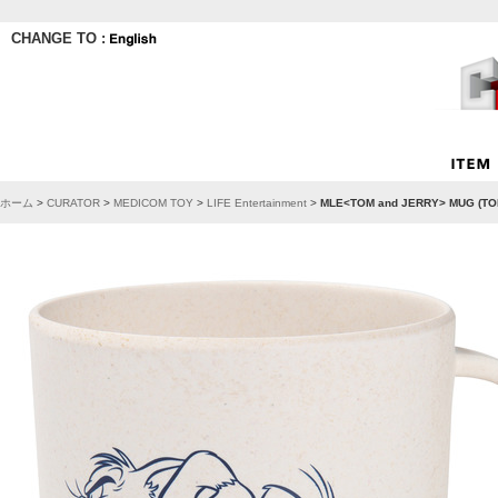
CHANGE TO :
ホーム
>
CURATOR
>
MEDICOM TOY
>
LIFE Entertainment
>
MLE<TOM and JERRY> MU