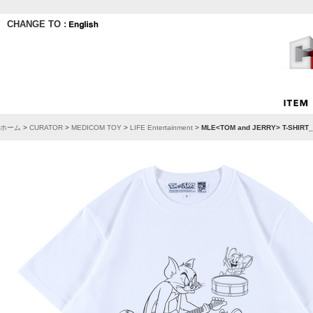
CHANGE TO :
ホーム
>
CURATOR
>
MEDICOM TOY
>
LIFE Entertainment
>
MLE<TOM and JERRY> T-S