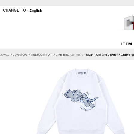
CHANGE TO :
ホーム
>
CURATOR
>
MEDICOM TOY
>
LIFE Entertainment
>
MLE<TOM and JERRY> CRE