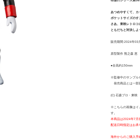
待望のシリーズ第58
あつめやすくて、カ
ポケットサイズのす
さあ、東映レトロコ
ともだちと対決しよう
販売期間:2024年03
原型製作 熊之森 恵
●全高約150mm
※監修中のサンプル
発売商品とは一部
(C) 石森プロ・東映
※こちらの画像はイ
す。
本商品は2024年7
配送日時指定はお承
海外からのご購入手