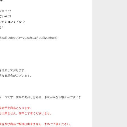
弾!
ッコイイ!
ごいやつ!
レクションミドルで
!
月24日00時00分〜2024年04月30日23時59分
を撮影しております。
異なる場合がございます。
メージです。実際の商品とは彩色、形状が異なる場合がございま
月発送予定商品となります。
り出来ません。何卒ご了承くださいませ。
続き及び商品ご配送は出来ません。予めご了承ください。