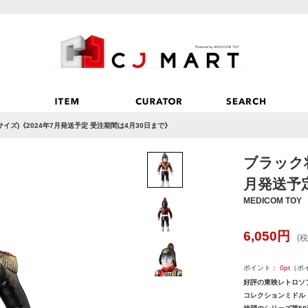
イズ)《2024年7月発送予定 受注期間は4月30日まで》
ブラック将
月発送予
MEDICOM TOY
6,050
円
(税
ポイント：
0
pt
（ポ
好評の東映レトロソ
コレクションミドル