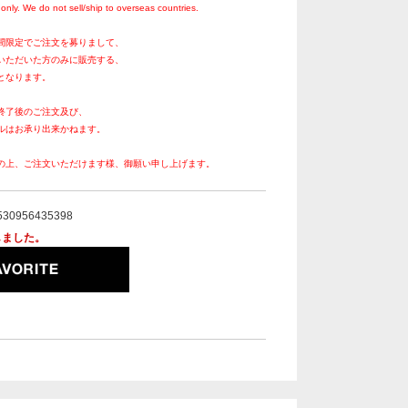
only. We do not sell/ship to overseas countries.
間限定でご注文を募りまして、
いただいた方のみに販売する、
となります。
終了後のご注文及び、
ルはお承り出来かねます。
の上、ご注文いただけます様、御願い申し上げます。
530956435398
しました。