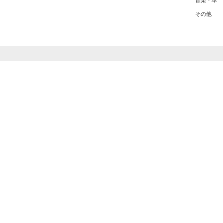
音楽・本
その他