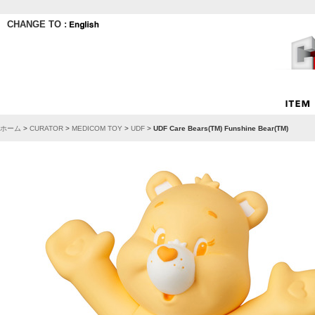
CHANGE TO :
ホーム
>
CURATOR
>
MEDICOM TOY
>
UDF
>
UDF Care Bears(TM) Funshine Bear(TM)