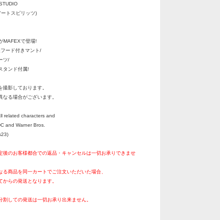
STUDIO
アートスピリッツ)
」がMAFEXで登場!
製フード付きマント/
ツ/
タンド付属!
を撮影しております。
異なる場合がございます。
 related characters and
DC and Warner Bros.
s23)
定後のお客様都合での返品・キャンセルは一切お承りできませ
なる商品を同一カートでご注文いただいた場合、
てからの発送となります。
分割しての発送は一切お承り出来ません。
。