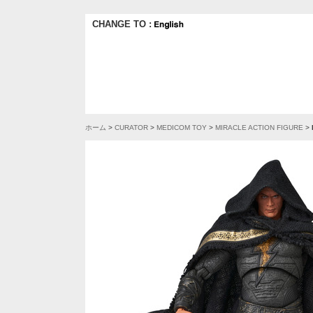
CHANGE TO :
ホーム
>
CURATOR
>
MEDICOM TOY
>
MIRACLE ACTION FIGURE
>