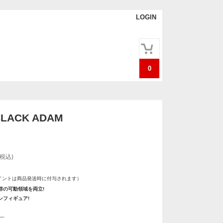
LOGIN
0
BLACK ADAM
(税込)
イントは商品発送時に付与されます）
群の可動領域を両立!
ンフィギュア!
一