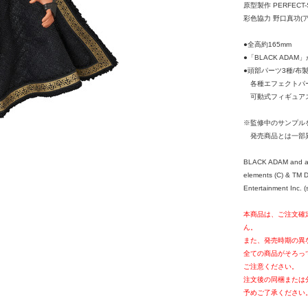
原型製作 PERFECT-
彩色協力 野口真功(
●全高約165mm
●「BLACK ADAM
●頭部パーツ3種/布
各種エフェクトパー
可動式フィギュアス
※監修中のサンプル
発売商品とは一部
BLACK ADAM and all
elements (C) & TM 
Entertainment Inc. (
本商品は、ご注文確
ん。
また、発売時期の異
全ての商品がそろっ
ご注意ください。
注文後の同梱または
予めご了承ください