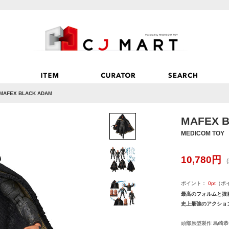
MAFEX BLACK ADAM
MAFEX 
MEDICOM TOY
10,780
円
ポイント：
0
pt
（ポ
最高のフォルムと抜
史上最強のアクショ
頭部原型製作 島崎恭