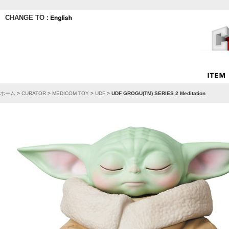
CHANGE TO :
ホーム
>
CURATOR
>
MEDICOM TOY
>
UDF
>
UDF GROGU(TM) SERIES 2 Meditation