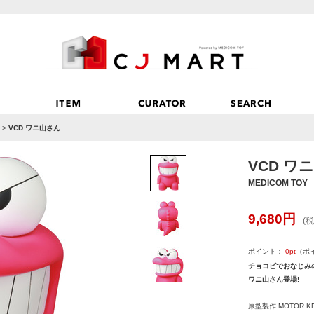
>
VCD ワニ山さん
VCD ワ
MEDICOM TOY
9,680
円
(税
ポイント：
0
pt
（ポ
チョコビでおなじみ
ワニ山さん登場!
原型製作 MOTOR K