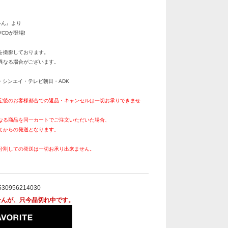
ゃん』より
CDが登場!
を撮影しております。
異なる場合がございます。
社・シンエイ・テレビ朝日・ADK
定後のお客様都合での返品・キャンセルは一切お承りできませ
なる商品を同一カートでご注文いただいた場合、
てからの発送となります。
分割しての発送は一切お承り出来ません。
。
530956214030
せんが、只今品切れ中です。