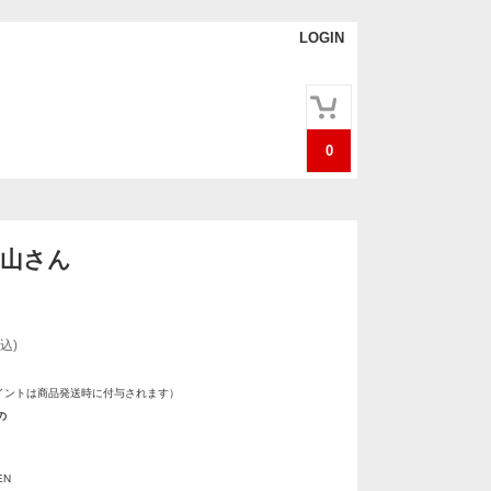
LOGIN
0
ニ山さん
込)
イントは商品発送時に付与されます）
の
EN