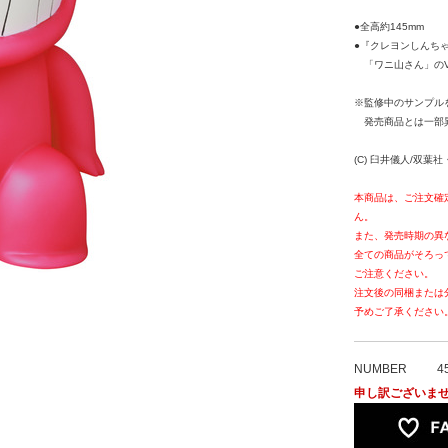
●全高約145mm
●『クレヨンしんち
「ワニ山さん」のV
※監修中のサンプル
発売商品とは一部
(C) 臼井儀人/双葉
本商品は、ご注文確
ん。
また、発売時期の異
全ての商品がそろっ
ご注意ください。
注文後の同梱または
予めご了承ください
NUMBER
4
申し訳ございま