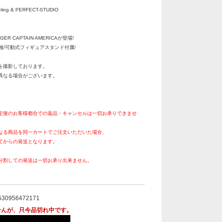
ng & PERFECT-STUDIO
NGER CAPTAIN AMERICAが登場!
2種/可動式フィギュアスタンド付属!
を撮影しております。
異なる場合がございます。
定後のお客様都合での返品・キャンセルは一切お承りできませ
なる商品を同一カートでご注文いただいた場合、
てからの発送となります。
分割しての発送は一切お承り出来ません。
。
530956472171
せんが、只今品切れ中です。