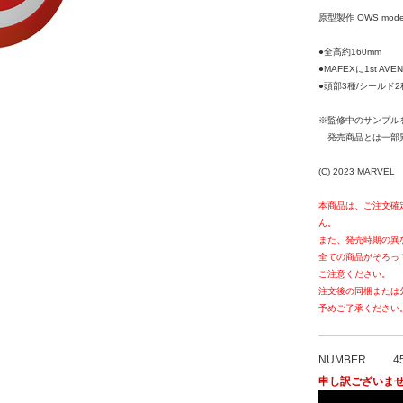
原型製作 OWS modeli
●全高約160mm
●MAFEXに1st AVE
●頭部3種/シールド
※監修中のサンプル
発売商品とは一部
(C) 2023 MARVEL
本商品は、ご注文確
ん。
また、発売時期の異
全ての商品がそろっ
ご注意ください。
注文後の同梱または
予めご了承ください
NUMBER
4
申し訳ございま