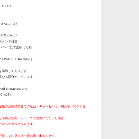
STUDIO
GHTFALL』より
種手首パーツ/
タンド付属!
質パーツにて柔軟に可動!
CRUSADER BATMANは
を撮影しております。
異なる場合がございます。
ted characters and
C (s23)
定後のお客様都合での返品・キャンセルは一切お承りできませ
なる商品を同一カートでご注文いただいた場合、
てからの発送となります。
分割しての発送は一切お承り出来ません。