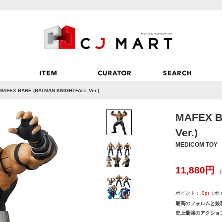
MAFEX BANE (BATMAN KNIGHTFALL Ver.)
MAFEX B
Ver.)
MEDICOM TOY
11,880
円
ポイント：
0
pt
（ポ
最高のフォルムと抜
史上最強のアクショ