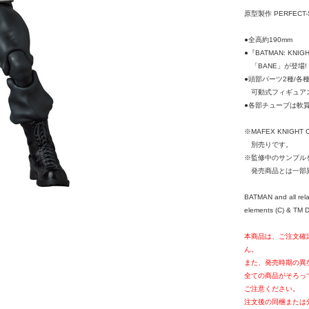
原型製作 PERFECT-
●全高約190mm
●『BATMAN: KNI
「BANE」が登場!
●頭部パーツ2種/各
可動式フィギュアス
●各部チューブは軟
※MAFEX KNIGHT 
別売りです。
※監修中のサンプル
発売商品とは一部
BATMAN and all rela
elements (C) & TM D
本商品は、ご注文確
ん。
また、発売時期の異
全ての商品がそろっ
ご注意ください。
注文後の同梱または