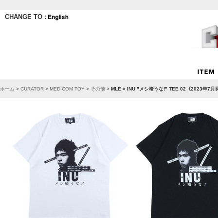
CHANGE TO :
ホーム
>
CURATOR
>
MEDICOM TOY
>
その他
>
MLE × INU "メシ喰うな!" TEE 02《202