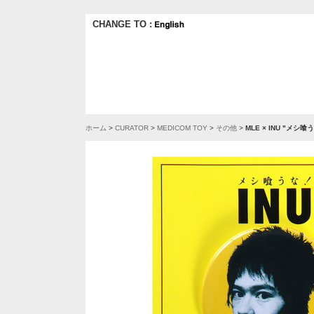
CHANGE TO :
ホーム
>
CURATOR
>
MEDICOM TOY
>
その他
>
MLE × INU "メシ