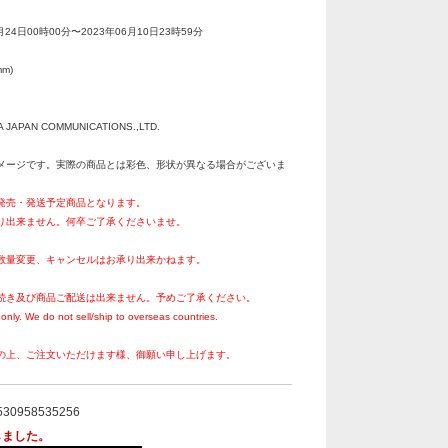
月24日00時00分〜2023年06月10日23時59分
m)
A JAPAN COMMUNICATIONS.,LTD.
メージです。実際の商品とは彩色、形状が異なる場合がございま
月発売・発送予定商品となります。
り出来ません。何卒ご了承くださいませ。
数量変更、キャンセルはお承り出来かねます。
続き及び商品ご配送は出来ません。予めご了承ください。
only. We do not sell/ship to overseas countries.
の上、ご注文いただけます様、御願い申し上げます。
530958535256
しました。