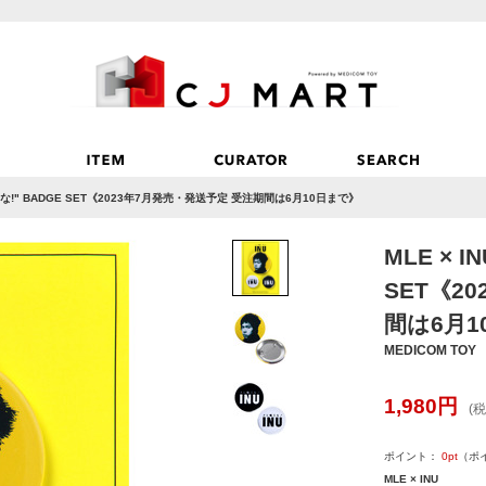
喰うな!" BADGE SET《2023年7月発売・発送予定 受注期間は6月10日まで》
MLE × 
SET《2
間は6月1
MEDICOM TOY
1,980
円
(税
ポイント：
0
pt
（ポ
MLE × INU