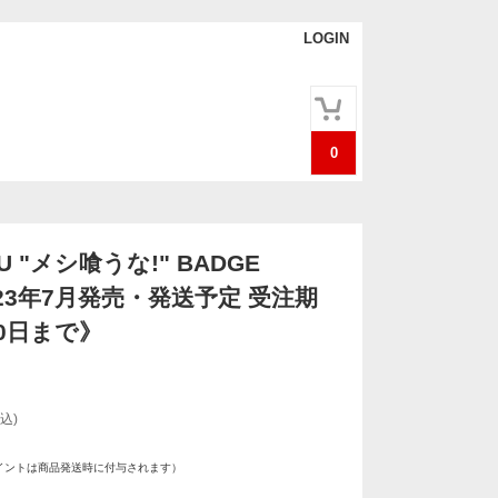
LOGIN
0
INU "メシ喰うな!" BADGE
023年7月発売・発送予定 受注期
0日まで》
込)
イントは商品発送時に付与されます）