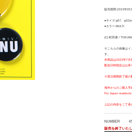
販売期間:2023年05
●サイズ:φ57、φ32(m
●カラー:MULTI
(C) 町田康 / TOKUM
※こちらの画像はイ
す。
本商品は2023年7
配送日時指定はお承
※受注期間終了後の
海外からのご購入手
For Japan residents 
上記の内容をご了承
NUMBER
4
販売を終了いた