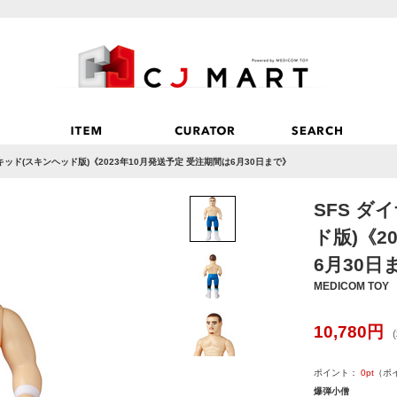
キッド(スキンヘッド版)《2023年10月発送予定 受注期間は6月30日まで》
SFS 
ド版)《2
6月30日
MEDICOM TOY
10,780
円
ポイント：
0
pt
（ポ
爆弾小僧