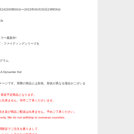
月24日00時00分〜2023年06月30日23時59分
EN
ラー最新作!
ビ・ファイティングシリーズを
ングラム
FKA Dynamite Kid
メージです。実際の商品とは彩色、形状が異なる場合がございま
0月発送予定商品となります。
り出来ません。何卒ご了承くださいませ。
続き及び商品ご配送は出来ません。予めご了承ください。
only. We do not sell/ship to overseas countries.
間限定でご注文を募りまして、