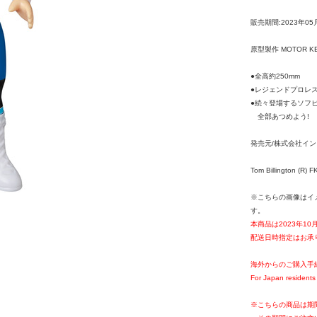
販売期間:2023年05
原型製作 MOTOR K
●全高約250mm
●レジェンドプロレス
●続々登場するソフ
全部あつめよう!
発売元/株式会社イ
Tom Billington (R) 
※こちらの画像はイ
す。
本商品は2023年1
配送日時指定はお承
海外からのご購入手
For Japan residents 
※こちらの商品は期