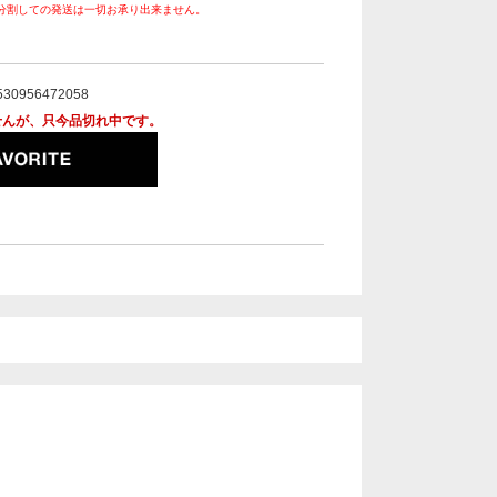
分割しての発送は一切お承り出来ません。
。
530956472058
せんが、只今品切れ中です。