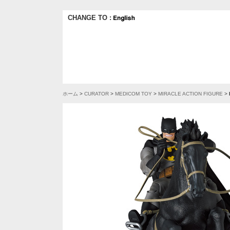
CHANGE TO :
ホーム
>
CURATOR
>
MEDICOM TOY
>
MIRACLE ACTION FIGURE
>