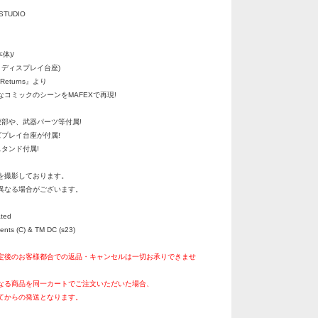
STUDIO
体)/
& ディスプレイ台座)
t Returns』より
コミックのシーンをMAFEXで再現!
!
腹部や、武器パーツ等付属!
ズプレイ台座が付属!
タンド付属!
を撮影しております。
異なる場合がございます。
ated
ents (C) & TM DC (s23)
定後のお客様都合での返品・キャンセルは一切お承りできませ
なる商品を同一カートでご注文いただいた場合、
てからの発送となります。