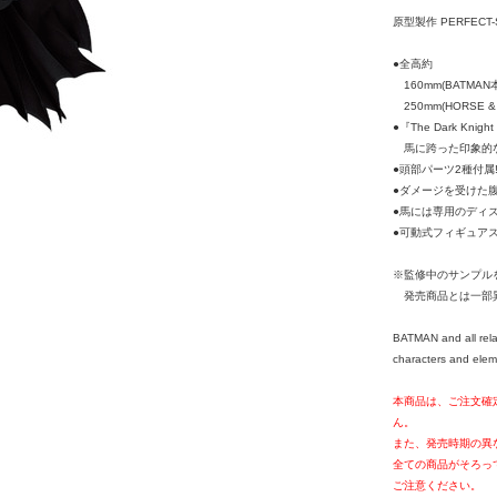
原型製作 PERFECT-
●全高約
160mm(BATMAN本
250mm(HORSE 
●『The Dark Knigh
馬に跨った印象的な
●頭部パーツ2種付属
●ダメージを受けた
●馬には専用のディ
●可動式フィギュアス
※監修中のサンプル
発売商品とは一部
BATMAN and all rel
characters and elem
本商品は、ご注文確
ん。
また、発売時期の異
全ての商品がそろっ
ご注意ください。