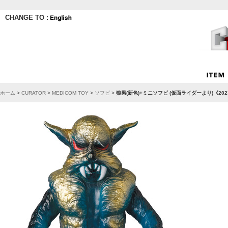
CHANGE TO :
ホーム
>
CURATOR
>
MEDICOM TOY
>
ソフビ
>
狼男(新色)+ミニソフビ (仮面ライダーより)《2