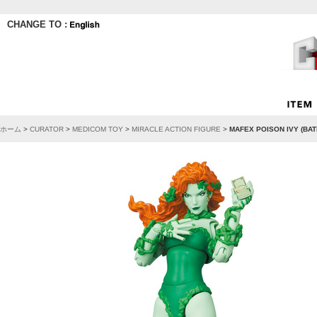
CHANGE TO :
ホーム
>
CURATOR
>
MEDICOM TOY
>
MIRACLE ACTION FIGURE
>
MAFEX POISON IVY (BAT