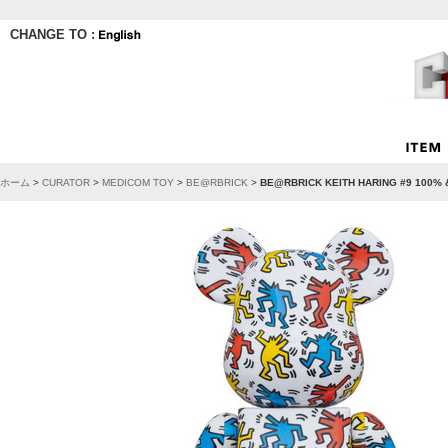
CHANGE TO :
ホーム
>
CURATOR
>
MEDICOM TOY
>
BE@RBRICK
>
BE@RBRICK KEITH HARING #9 100% 