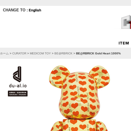
CHANGE TO :
ホーム
>
CURATOR
>
MEDICOM TOY
>
BE@RBRICK
>
BE@RBRICK Gold Heart 1000%